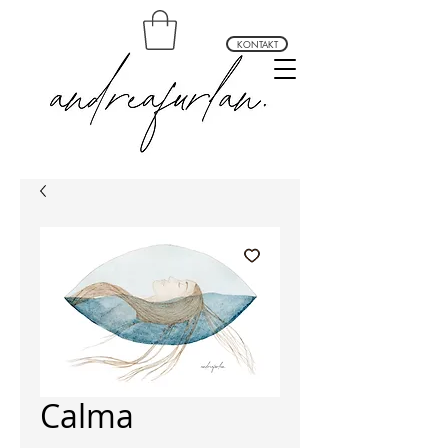
KONTAKT
andrea furlan arte profundo
Calma