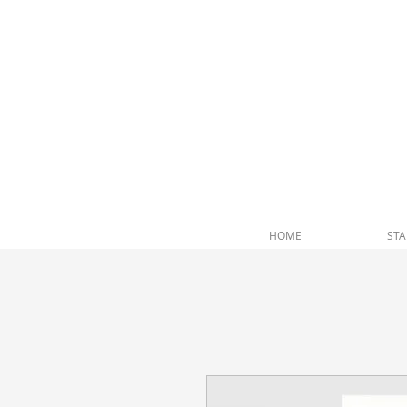
andrea furlan arte profundo
HOME
STA