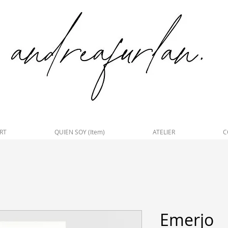
RT
QUIEN SOY (Item)
ATELIER
C
Emerjo