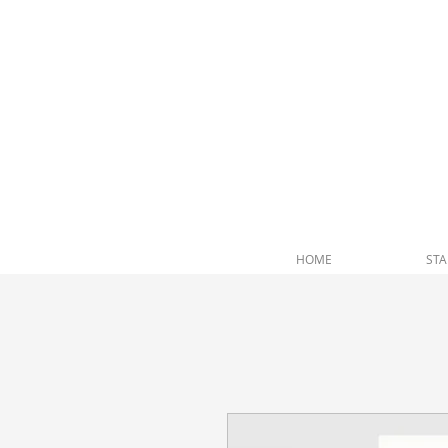
andrea furlan arte profundo
HOME
STA