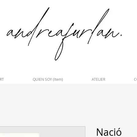
RT
QUIEN SOY (Item)
ATELIER
C
Nació