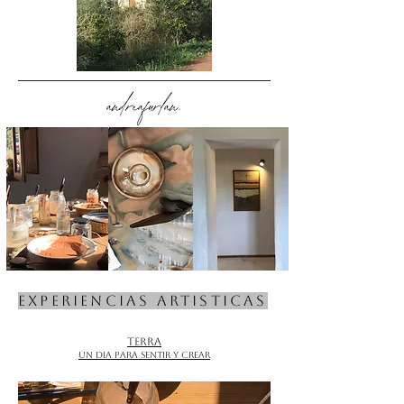
Un espacio donde el tiempo adquiere 
otro ritmo y donde cada elemento 
invita a la presencia: la luz 
cambiante del día, el movimiento del 
viento entre los árboles, los aromas 
de la tierra y el canto de las aves.

Creemos que la creatividad florece 
cuando encontramos un entorno 
que nos permite habitar la calma. 
Por ello, el atelier ha sido 
concebido como un lugar de 
escucha y sensibilidad, donde la 
naturaleza no es un simple 
escenario, sino una parte esencial de 
la experiencia.

EXPERIENCIAS ARTISTICAS
Aquí, el paisaje inspira, acompaña y 
dialoga con cada proceso 
TERRA
creativo.

UN DIA PARA SENTIR Y CREAR
está pensado para favorecer la 
concentración, la exploración y el 