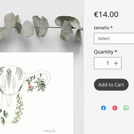
Pric
€14.00
tamaño
*
Select
Quantity
*
Add to Cart