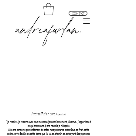
CONTACT
andrea furlan arte profundo
Andrea Furlan
(1976 Argentine)
"Je respire... Je ressens avec tous mes sens, j'avance lentement, j'observe... J'appartiens à
ce qui m'entoure, je me nourris, je m'inspire.
Cela me connecte profondément de créer mes peintures, cette fleur, ce fruit, cette
racine, cette feuille ou cette terre que j'ai vu en chemin, en extrayant des pigments,