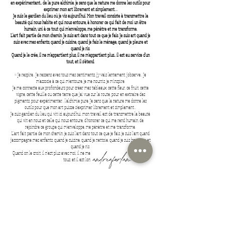
en expérimentant... de la pure alchimie. je sens que la nature me donne les outils pour
exprimer mon art librement et simplement…
Je suis le gardien du lieu où je vis aujourd'hui. Mon travail consiste à transmettre la
beauté qui nous habite et qui nous entoure, à honorer ce qui fait de moi un être
humain, uni à ce tout qui m'enveloppe, me pénètre et me transforme.
L'art fait partie de mon chemin. Je suis art dans tout ce que je fais. Je suis art quand je
suis avec mes enfants, quand je cuisine, quand je fais le ménage, quand je pleure et
quand je ris.
Quand je le crée, il ne m'appartient plus, il ne m'appartient plus... il est au service d'un
tout, et il s'étend.
« Je respire... Je ressens avec tous mes sentiments, j'y vais lentement, j'observe... Je
m'associe à ce qui m'entoure, je me nourris, je m'inspire.
Je me connecte aux profondeurs pour créer mes tableaux, cette fleur, ce fruit, cette
vigne, cette feuille ou cette terre que j'ai vue sur la route, pour en extraire des
pigments, pour expérimenter... l'alchimie pure. Je sens que la nature me donne les
outils pour que mon art puisse s'exprimer librement et simplement....
Je suis gardien du lieu qui vit ici aujourd'hui, mon travail est de transmettre la beauté
qui vit en nous et celle qui nous entoure, d'honorer ce qui me rend humain, de
rejoindre ce groupe qui m'enveloppe, me pénètre et me transforme.
L'art fait partie de mon chemin, je suis l'art dans tout ce que je fais, je suis l'art quand
j'accompagne mes enfants, quand je cuisine, quand je nettoie, quand je suis heureuse et
quand je ris.
Quand on le croit, il n'est plus avec moi, il ne me ressemble plus... il est au service de
tous, et il est long... ».