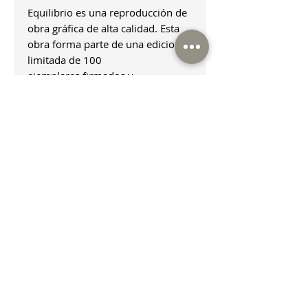
Equilibrio es una reproducción de
obra gráfica de alta calidad. Esta
obra forma parte de una edicion
limitada de 100
ejemplares firmados y
numerados. El papel utilizado es
ecológico, fabricado a partir de
algas Sisho de 300gms, lo que le
otorga un acabado
especial, unico y sostenible. Esta
impresión en alta calidad captura
los detalles y la belleza de la obra
original.