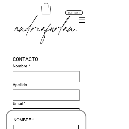
КОНТАКТ
andrea furlan arte profundo
CONTACTO
Nombre
*
Apellido
Email
*
NOMBRE
*
Escribe un mensaje