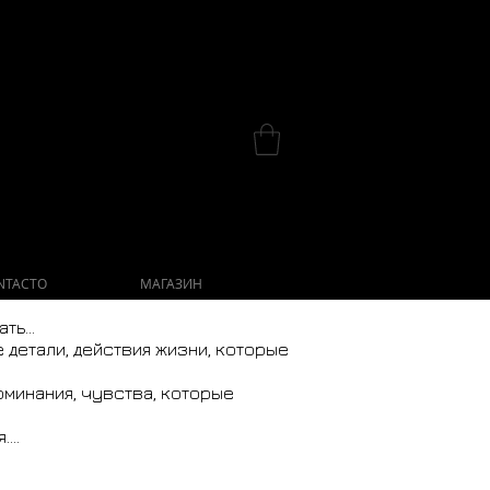
NTACTO
МАГАЗИН
ь...
 детали, действия жизни, которые
оминания, чувства, которые
...