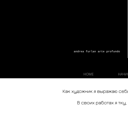
andrea furlan arte profundo
HOME
НАЧИ
Как художник я выражаю себя
В своих работах я тку