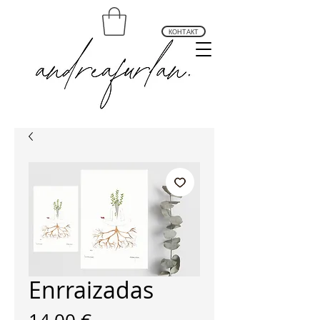
КОНТАКТ
andrea furlan arte profundo
Enrraizadas
Цена